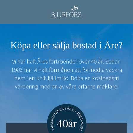
Köpa eller sälja bostad i Åre?
Vi har haft Åres förtroende i över 40 år. Sedan
1983 har vi haft förmånen att förmedla vackra
hem i en unik fjällmiljö. Boka en kostnadsfri
värdering med en av våra erfarna mäklare.