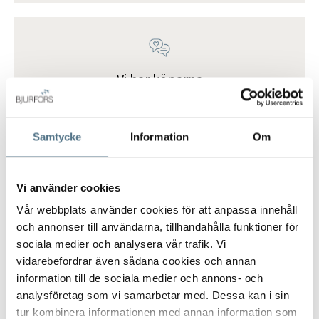
Vi har köparna
Vi skapar optimal mix av
marknadsföringsaktiviteter för att nå
ut till så många potentiella köpare
Samtycke
Information
Om
som möjligt. Detta inkluderar även
matchning i Bjurfors köparregister
Boagenten.
Vi använder cookies
Vår webbplats använder cookies för att anpassa innehåll
och annonser till användarna, tillhandahålla funktioner för
sociala medier och analysera vår trafik. Vi
vidarebefordrar även sådana cookies och annan
information till de sociala medier och annons- och
Mäklare som gör skillnad
analysföretag som vi samarbetar med. Dessa kan i sin
tur kombinera informationen med annan information som
Ända sedan 1965 har