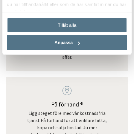
du har tillhandahållit eller som de har samlat in när du har
affärsmannaskapet och
använt deras tjänster.
engagemanget hos våra mäklare gjort
stor skillnad. Vi har kompetensen och
Tillåt alla
verktygen som den stora aktör vi är,
samtidigt som vi har mäklare med
lokal kännedom och personligt
Anpassa
engagemang som ger allt vid varje
affär.
På förhand ®
Ligg steget före med vår kostnadsfria
tjänst På förhand för att enklare hitta,
köpa och sälja bostad. Ju mer