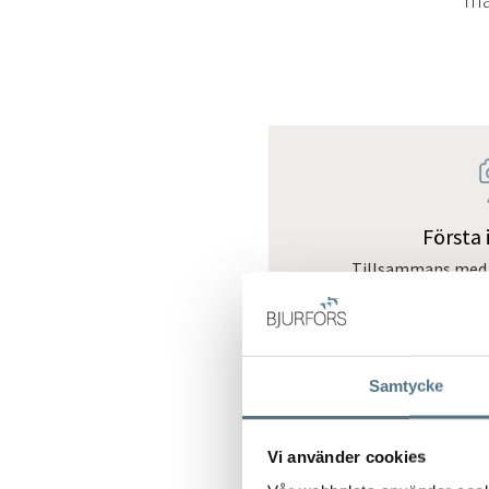
Första 
Tillsammans med 
fotografer och sty
din bostads bäst
attraherar fl
Samtycke
Vi använder cookies