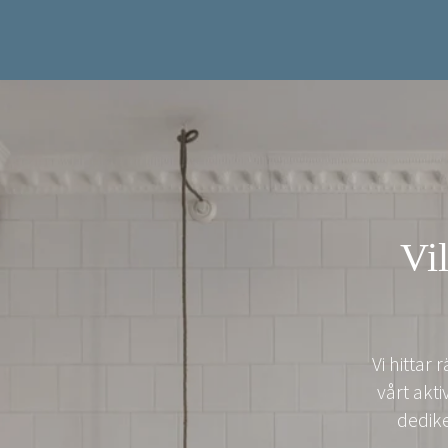
Vil
Vi hittar
vårt akt
dedike