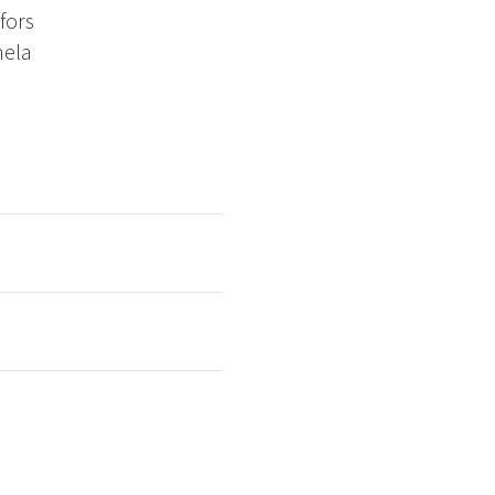
fors
hela