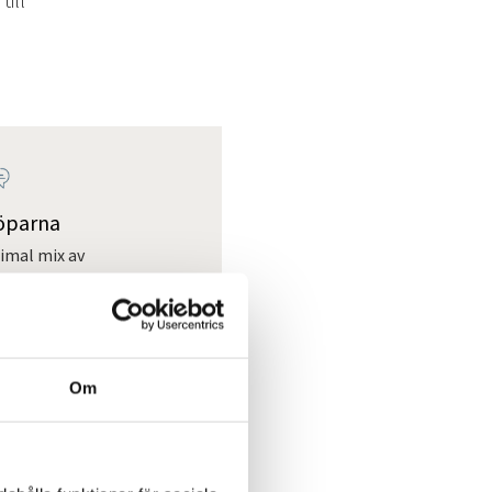
köparna
timal mix av
viteter för att nå
entiella köpare som
inkluderar även
ors köparregister
nten.
Om