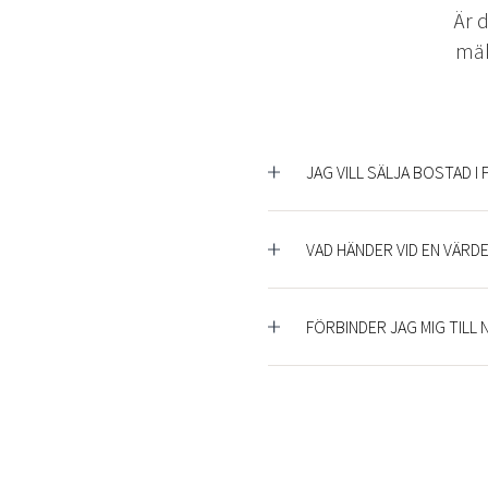
Är 
mäk
JAG VILL SÄLJA BOSTAD I
VAD HÄNDER VID EN VÄRD
FÖRBINDER JAG MIG TILL