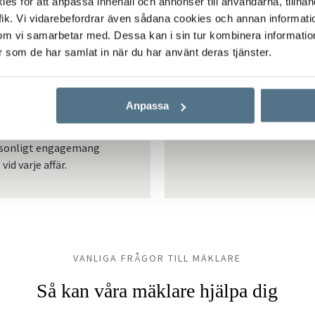
s för att anpassa innehåll och annonser till användarna, tillhand
ik. Vi vidarebefordrar även sådana cookies och annan informatio
om vi samarbetar med. Dessa kan i sin tur kombinera informati
 gör skillnad
På för
er som de har samlat in när du har använt deras tjänster.
ar affärsmannaskapet
Ligg steget före me
t hos våra mäklare
tjänst På förhand fö
d. Vi har kompetensen
köpa och sälja bosta
Anpassa
en stora aktör vi är,
du är, desto bättre 
ar mäklare med lokal
en försälj
sonligt engagemang
vid varje affär.
VANLIGA FRÅGOR TILL MÄKLARE
Så kan våra mäklare hjälpa dig