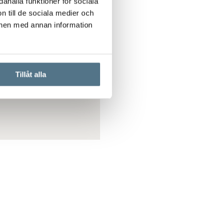
ahålla funktioner för sociala
n till de sociala medier och
onen med annan information
hand ®
d vår kostnadsfria
r att enklare hitta,
d. Ju mer förberedd
Tillåt alla
brukar resultatet av
ning bli.