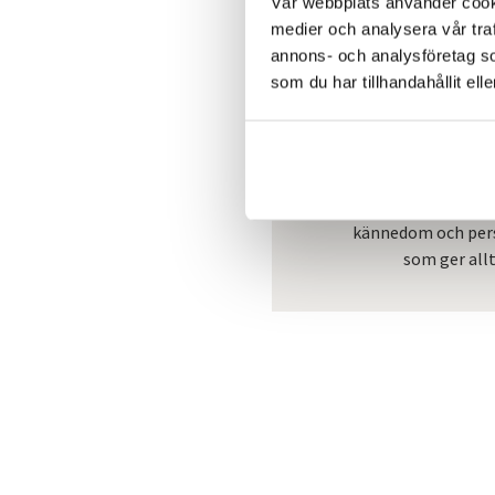
Vår webbplats använder cookie
medier och analysera vår traf
annons- och analysföretag s
Mäklare som
som du har tillhandahållit ell
Ända sedan 1965 h
och engagemange
gjort stor skillna
och verktygen som d
samtidigt som vi h
kännedom och per
som ger allt 