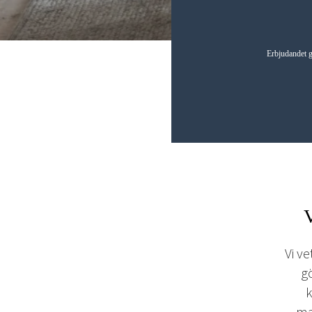
Erbjudandet g
V
Vi ve
gö
k
ma