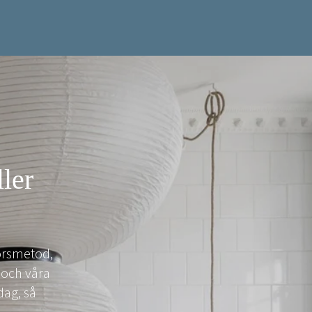
ller
forsmetod,
 och våra
dag, så