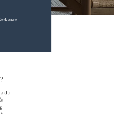
der de senaste
?
rna du
vår
ig
ill