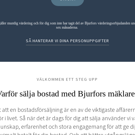
äller muntlig värdering och för dig som inte har tagit del av Bjurfors värderingserbjudanden un
sex månaderna.
SÅ HANTERAR VI DINA PERSONUPPGIFTER
VÄLKOMMEN ETT STEG UPP
arför sälja bostad med Bjurfors mäklare
t att en bostadsförsäljning är en av de viktigaste affäre
r i livet. Så när det är dags för dig att sälja använder vi 
unskap, erfarenhet och stora engagemang för att ge d
ximalt betalt för din bostad. Och ett bättre utgångsläge t