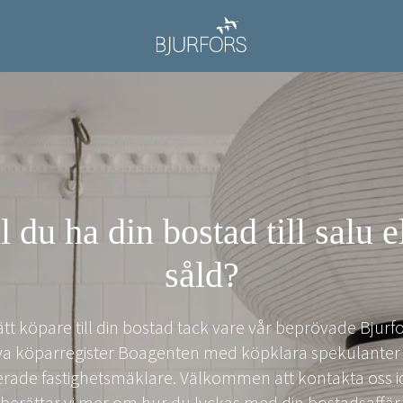
l du ha din bostad till salu e
såld?
 rätt köpare till din bostad tack vare vår beprövade Bjur
iva köparregister Boagenten med köpklara spekulanter
rade fastighetsmäklare. Välkommen att kontakta oss i
berättar vi mer om hur du lyckas med din bostadsaffär.