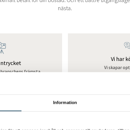
nästa.
Vi har 
intrycket
Vi skapar op
branschens främsta
marknadsföringsakti
lister lyfter vi fram
ut till så många pot
a egenskaper – och
möjligt. Detta 
er spekulanter.
matchning i Bjurf
Boage
Information