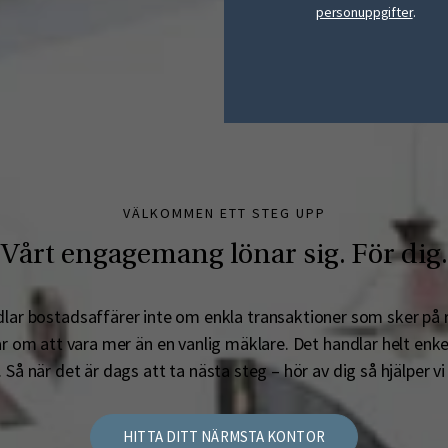
personuppgifter
.
VÄLKOMMEN ETT STEG UPP
Vårt engagemang lönar sig. För dig.
lar bostadsaffärer inte om enkla transaktioner som sker på 
r om att vara mer än en vanlig mäklare. Det handlar helt enke
.
Så när det är dags att ta nästa steg – hör av dig så hjälper vi
HITTA DITT NÄRMSTA KONTOR