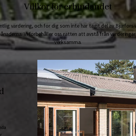
Villkor för erbjudandet
tlig värdering, och för dig som inte har tagit del av Bjurfor
naderna. Vi förbehåller oss rätten att avstå från värderingar 
verksamma.
ed
nda
r