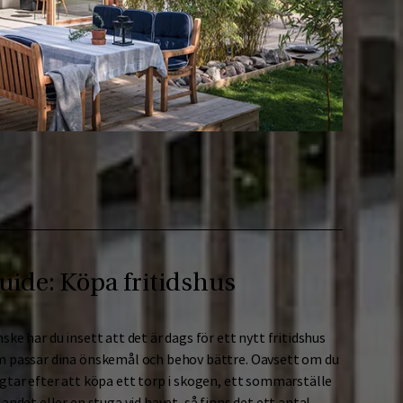
uide: Köpa fritidshus
ske har du insett att det är dags för ett nytt fritidshus
 passar dina önskemål och behov bättre. Oavsett om du
gtar efter att köpa ett torp i skogen, ett sommarställe
landet eller en stuga vid havet, så finns det ett antal