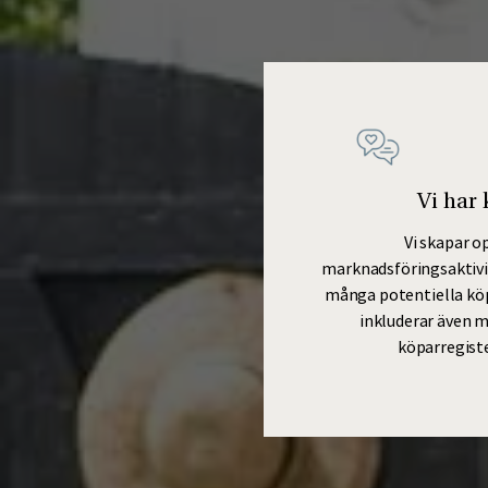
Vi har
Vi skapar o
marknadsföringsaktivite
många potentiella kö
inkluderar även m
köparregist