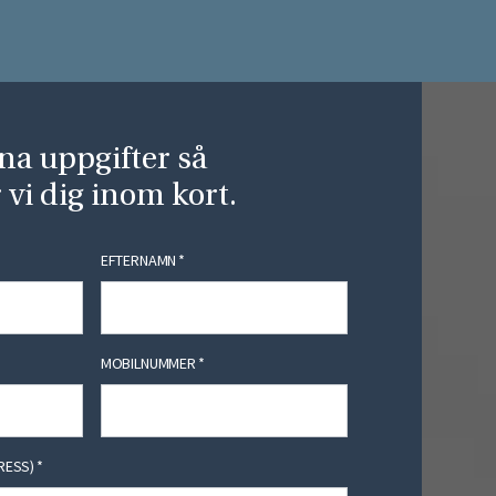
ina uppgifter så
 vi dig inom kort.
EFTERNAMN
*
MOBILNUMMER
*
RESS)
*