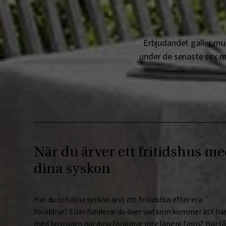
Erbjudandet gäller mun
under de senaste sex må
När du ärver ett fritidshus m
dina syskon
Har du och dina syskon ärvt ett fritidshus efter era
föräldrar? Eller funderar du över vad som kommer att hä
med bostaden när dina föräldrar inte längre finns? Här få