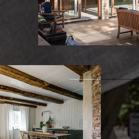
G
Kan
som
län
på 