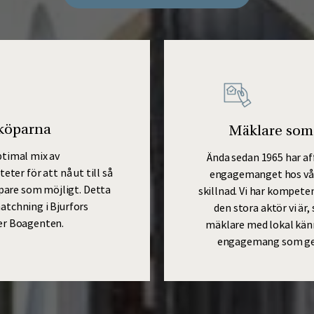
 köparna
Mäklare som 
ptimal mix av
Ända sedan 1965 har a
ter för att nå ut till så
engagemanget hos vår
pare som möjligt. Detta
skillnad. Vi har kompet
atchning i Bjurfors
den stora aktör vi är,
er Boagenten.
mäklare med lokal kän
engagemang som ger a