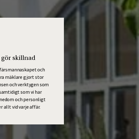
gör skillnad
ffärsmannaskapet och
a mäklare gjort stor
ensen och verktygen som
 samtidigt som vi har
nedom och personligt
llt vid varje affär.