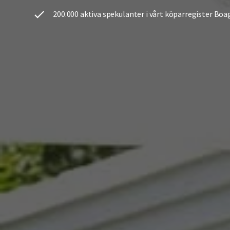
200.000 aktiva spekulanter i vårt köparregister Boa