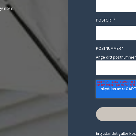
genten.
POSTORT
*
POSTNUMMER
*
Ange ditt postnummer (
Erbjudandet gäller kos