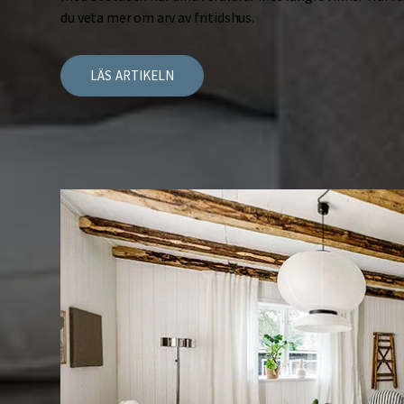
du veta mer om arv av fritidshus.
LÄS ARTIKELN