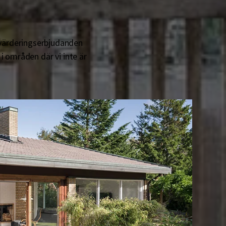
s värderingserbjudanden
i områden där vi inte är