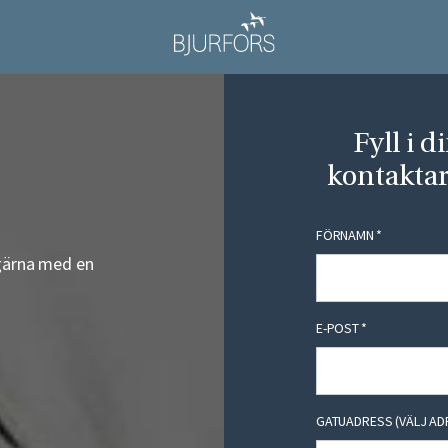
Fyll i d
kontaktar
FÖRNAMN
*
g gärna med en
E-POST
*
GATUADRESS (VÄLJ AD