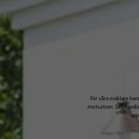
För våra mäklare hand
motsatsen.
Det handla
upp