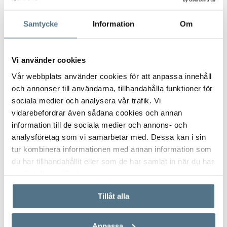
Samtycke
Information
Om
Vi använder cookies
Första intrycket
Vår webbplats använder cookies för att anpassa innehåll
Tillsammans med branschens främsta
och annonser till användarna, tillhandahålla funktioner för
fotografer och stylister lyfter vi fram
sociala medier och analysera vår trafik. Vi
din bostads bästa egenskaper – och
vidarebefordrar även sådana cookies och annan
attraherar fler spekulanter.
information till de sociala medier och annons- och
analysföretag som vi samarbetar med. Dessa kan i sin
tur kombinera informationen med annan information som
du har tillhandahållit eller som de har samlat in när du har
använt deras tjänster.
Vi har köparna
Tillåt alla
Vi skapar optimal mix av
marknadsföringsaktiviteter för att nå
Anpassa