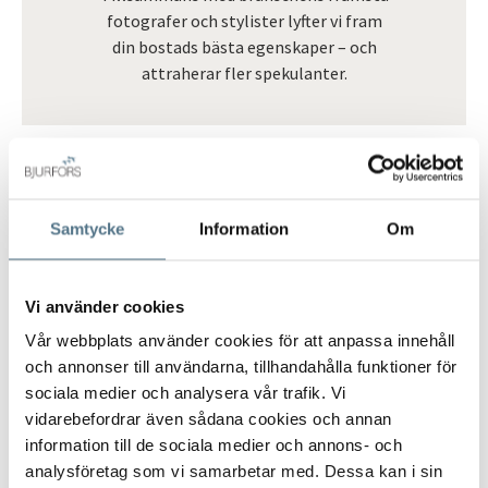
fotografer och stylister lyfter vi fram
din bostads bästa egenskaper – och
attraherar fler spekulanter.
Samtycke
Information
Om
Vi har köparna
Vi skapar optimal mix av
marknadsföringsaktiviteter för att nå
Vi använder cookies
ut till så många potentiella köpare
Vår webbplats använder cookies för att anpassa innehåll
som möjligt. Detta inkluderar även
och annonser till användarna, tillhandahålla funktioner för
matchning i Bjurfors köparregister
sociala medier och analysera vår trafik. Vi
Boagenten.
vidarebefordrar även sådana cookies och annan
information till de sociala medier och annons- och
analysföretag som vi samarbetar med. Dessa kan i sin