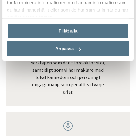
tur kombinera informationen med annan information som
du har tillhandahållit eller som de har samlat in när du har
använt deras tjänster.
Mäklare som gör skillnad
Tillåt alla
Ända sedan 1965 har
affärsmannaskapet och
engagemanget hos våra mäklare gjort
Anpassa
stor skillnad. Vi har kompetensen och
verktygen som den stora aktör vi är,
samtidigt som vi har mäklare med
lokal kännedom och personligt
engagemang som ger allt vid varje
affär.