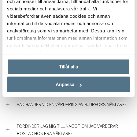
och annonser till användarna, tillhandahålla funktioner för
Så kan våra mäklare hjälpa dig
sociala medier och analysera vår trafik. Vi
vidarebefordrar även sådana cookies och annan
Är det dags att förverkliga drömmen om ett
information till de sociala medier och annons- och
analysföretag som vi samarbetar med. Dessa kan i sin
nytt hem? Bjurfors mäklare ger dig gärna en
tur kombinera informationen med annan information som
fri värdering – och finns med dig hela vägen till
du har tillhandahållit eller som de har samlat in när du har
din nästa bostad.
använt deras tjänster.
Tillåt alla
JAG VILL SÄLJA BOSTAD I FRAMTIDEN. KAN JAG ÄNDÅ
VÄRDERA NU?
Anpassa
VAD HÄNDER VID EN VÄRDERING AV BJURFORS MÄKLARE?
FÖRBINDER JAG MIG TILL NÅGOT OM JAG VÄRDERAR
BOSTAD HOS ERA MÄKLARE?