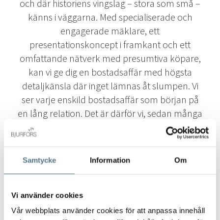
och där historiens vingslag – stora som små –
känns i väggarna. Med specialiserade och
engagerade mäklare, ett
presentationskoncept i framkant och ett
omfattande nätverk med presumtiva köpare,
kan vi ge dig en bostadsaffär med högsta
detaljkänsla där inget lämnas åt slumpen. Vi
ser varje enskild bostadsaffär som början på
en lång relation. Det är därför vi, sedan många
år, har fått förtroendet att förmedla många av
innerstadens mest hänförande hem.
Samtycke
Information
Om
Läs mer om Bjurfors Century ▶
Vi använder cookies
VANLIGA FRÅGOR TILL MÄKLARE
Vår webbplats använder cookies för att anpassa innehåll